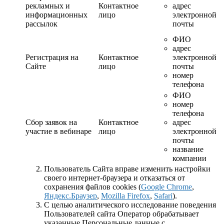
рекламных и
Контактное
адрес
информационных
лицо
электронной
рассылок
почты
ФИО
адрес
Регистрация на
Контактное
электронной
Сайте
лицо
почты
номер
телефона
ФИО
номер
телефона
Сбор заявок на
Контактное
адрес
участие в вебинаре
лицо
электронной
почты
название
компании
Пользователь Сайта вправе изменить настройки
своего интернет-браузера и отказаться от
сохранения файлов cookies (
Google Chrome
,
Яндекс.Браузер
,
Mozilla Firefox
,
Safari
).
С целью аналитического исследование поведения
Пользователей сайта Оператор обрабатывает
указанные Персональные данные с