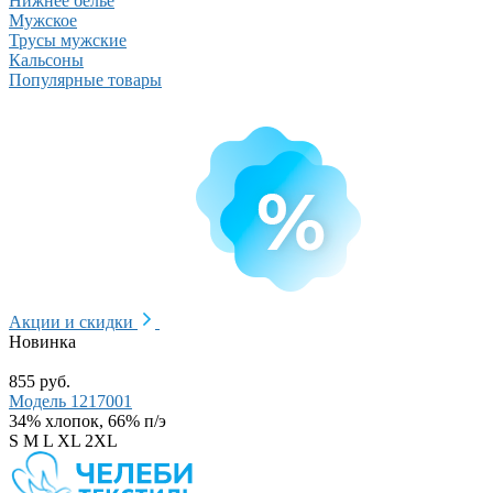
Нижнее белье
Мужское
Трусы мужские
Кальсоны
Популярные товары
Акции и скидки
Новинка
855 руб.
Модель 1217001
34% хлопок, 66% п/э
S
M
L
XL
2XL