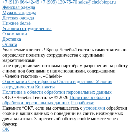
+7 (910) 664-42-45
+7 (905) 139-75-70
sales@chelebiopt.ru
Женская одежда
Мужская одежда
Детская одежда
Нижнее бельё
Условия сотрудничества
О компании
Доставка
Оплата
Уважаемые клиенты! Бренд Челеби-Текстиль самостоятельно
определяет политику сотрудничества с крупными
маркетплейсами
и не предоставляет оптовым партнёрам разрешения на работу
с ними под брендами с наименованиями, содержащими
«Челеби-текстиль», «Chelebi»
О компании
Сертификаты
Оплата и доставка
Условия
сотрудничества
Контакты
Политика в области обработки персональных данных
ООО «Челеби-Текстиль» © 2026
Политика в области
обработки персональных данных
Разработка:
Нажмите “ОК”, если вы соглашаетесь с
условиями
обработки
cookie и ваших данных о поведении на сайте, необходимых
для аналитики. Запретить обработку cookie можете через
браузер
ОК