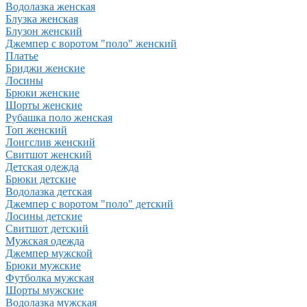
Водолазка женская
Блузка женская
Блузон женский
Джемпер с воротом "поло" женский
Платье
Бриджи женские
Лосины
Брюки женские
Шорты женские
Рубашка поло женская
Топ женский
Лонгслив женский
Свитшот женский
Детская одежда
Брюки детские
Водолазка детская
Джемпер с воротом "поло" детский
Лосины детские
Свитшот детский
Мужская одежда
Джемпер мужской
Брюки мужские
Футболка мужская
Шорты мужские
Водолазка мужская