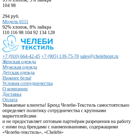
104
98
294 руб.
Модель 6111
92% хлопок, 8% лайкра
110
116
98
104
92
134
128
+7 (910) 664-42-45
+7 (905) 139-75-70
sales@chelebiopt.ru
Женская одежда
Мужская одежда
Детская одежда
Нижнее бельё
Условия сотрудничества
О компании
Доставка
Оплата
Уважаемые клиенты! Бренд Челеби-Текстиль самостоятельно
определяет политику сотрудничества с крупными
маркетплейсами
и не предоставляет оптовым партнёрам разрешения на работу
с ними под брендами с наименованиями, содержащими
«Челеби-текстиль», «Chelebi»