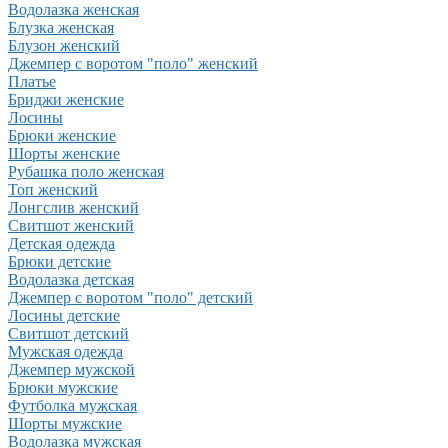
Водолазка женская
Блузка женская
Блузон женский
Джемпер с воротом "поло" женский
Платье
Бриджи женские
Лосины
Брюки женские
Шорты женские
Рубашка поло женская
Топ женский
Лонгслив женский
Свитшот женский
Детская одежда
Брюки детские
Водолазка детская
Джемпер с воротом "поло" детский
Лосины детские
Свитшот детский
Мужская одежда
Джемпер мужской
Брюки мужские
Футболка мужская
Шорты мужские
Водолазка мужская