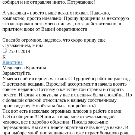
собирал и не отправлял никто. Потрясающе!
А упаковка - просто выше всяких похвал. Надежно,
компактно, просто идеально! Прошу прощения за некоторую
экзальтированность моего письма, но я, действительно, в
приятном шоке от Вашей оперативности.
Спасибо огромное, надеюсь, что скоро приду еще.
С уважением, Нина.
25.01.2019
К
Кристина
Медведева Кристина
Здравствуйте.
У меня свой интернет-магазин. С Турцией я работаю уже год.
С детскими вещами. Взрослый ассортимент я начала возить
совсем недавно. Поэтому о качестве той страны и спорить
нечего. И когда я покупала у вас их вещи-я была спокойна. Но
с большой опаской относилась к вашему собственному
производству. Но обязана была попробовать)
Так вот есть несколько огромных плюсов в работе с вами:
1. Это общение!!! Я писала в вк, мне отвечал молодой
человек, все подробно объяснил. Писала здесь-мне
перезвонили. Вы сами знаете обратная связь всегда важна. И
при выборе мной поставщика-это тоже играет большую роль