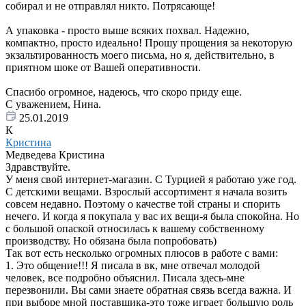
собирал и не отправлял никто. Потрясающе!
А упаковка - просто выше всяких похвал. Надежно,
компактно, просто идеально! Прошу прощения за некоторую
экзальтированность моего письма, но я, действительно, в
приятном шоке от Вашей оперативности.
Спасибо огромное, надеюсь, что скоро приду еще.
С уважением, Нина.
25.01.2019
К
Кристина
Медведева Кристина
Здравствуйте.
У меня свой интернет-магазин. С Турцией я работаю уже год.
С детскими вещами. Взрослый ассортимент я начала возить
совсем недавно. Поэтому о качестве той страны и спорить
нечего. И когда я покупала у вас их вещи-я была спокойна. Но
с большой опаской относилась к вашему собственному
производству. Но обязана была попробовать)
Так вот есть несколько огромных плюсов в работе с вами:
1. Это общение!!! Я писала в вк, мне отвечал молодой
человек, все подробно объяснил. Писала здесь-мне
перезвонили. Вы сами знаете обратная связь всегда важна. И
при выборе мной поставщика-это тоже играет большую роль