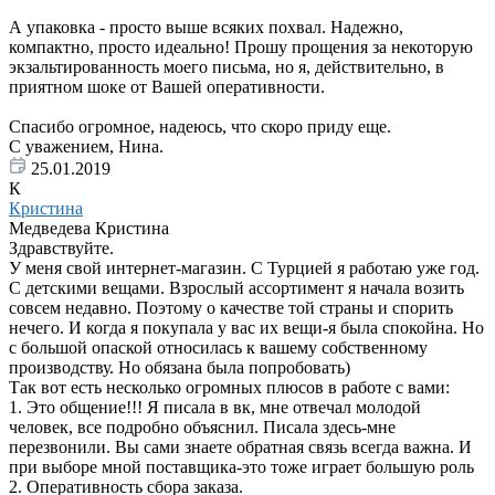
А упаковка - просто выше всяких похвал. Надежно,
компактно, просто идеально! Прошу прощения за некоторую
экзальтированность моего письма, но я, действительно, в
приятном шоке от Вашей оперативности.
Спасибо огромное, надеюсь, что скоро приду еще.
С уважением, Нина.
25.01.2019
К
Кристина
Медведева Кристина
Здравствуйте.
У меня свой интернет-магазин. С Турцией я работаю уже год.
С детскими вещами. Взрослый ассортимент я начала возить
совсем недавно. Поэтому о качестве той страны и спорить
нечего. И когда я покупала у вас их вещи-я была спокойна. Но
с большой опаской относилась к вашему собственному
производству. Но обязана была попробовать)
Так вот есть несколько огромных плюсов в работе с вами:
1. Это общение!!! Я писала в вк, мне отвечал молодой
человек, все подробно объяснил. Писала здесь-мне
перезвонили. Вы сами знаете обратная связь всегда важна. И
при выборе мной поставщика-это тоже играет большую роль
2. Оперативность сбора заказа.